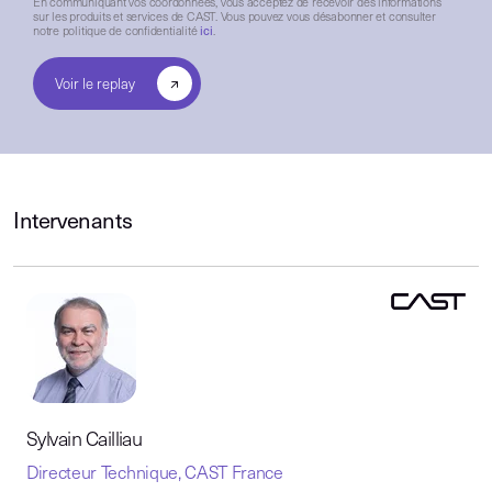
En communiquant vos coordonnées, vous acceptez de recevoir des informations
sur les produits et services de CAST. Vous pouvez vous désabonner et consulter
notre politique de confidentialité
ici
.
Intervenants
Sylvain Cailliau
Directeur Technique, CAST France