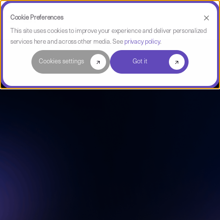
Cookie Preferences
This site uses cookies to improve your experience and deliver personalized
services here and across other media. See
privacy policy
.
Cookies settings
Got it