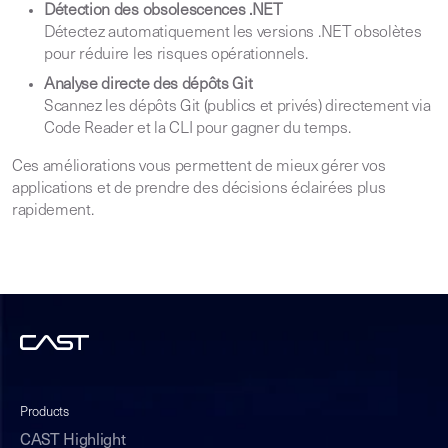
Détection des obsolescences .NET
Détectez automatiquement les versions .NET obsolètes
pour réduire les risques opérationnels.
Analyse directe des dépôts Git
Scannez les dépôts Git (publics et privés) directement via
Code Reader et la CLI pour gagner du temps.
Ces améliorations vous permettent de mieux gérer vos
applications et de prendre des décisions éclairées plus
rapidement.
Products
CAST Highlight