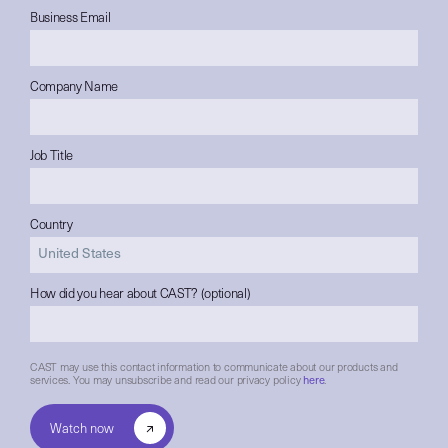
Business Email
Company Name
Job Title
Country
How did you hear about CAST? (optional)
CAST may use this contact information to communicate about our products and
services. You may unsubscribe and read our privacy policy
here
.