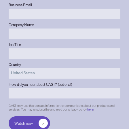
Business Email
Company Name
Job Title
Country
How did you hear about CAST? (optional)
CAST may use this contact information to communicate about our products and
services. You may unsubscribe and read our privacy policy
here
.