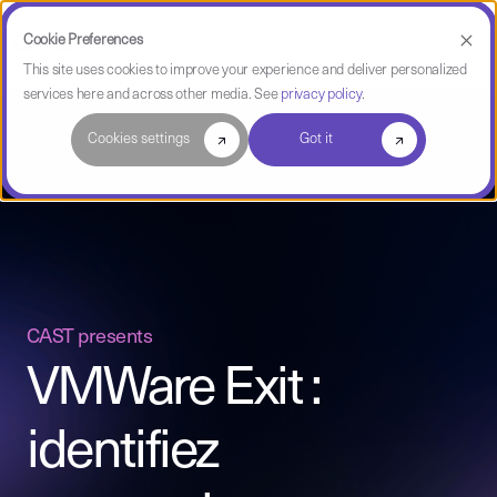
Cookie Preferences
This site uses cookies to improve your experience and deliver personalized
services here and across other media. See
privacy policy
.
Cookies settings
Got it
CAST presents
VMWare Exit :
identifiez