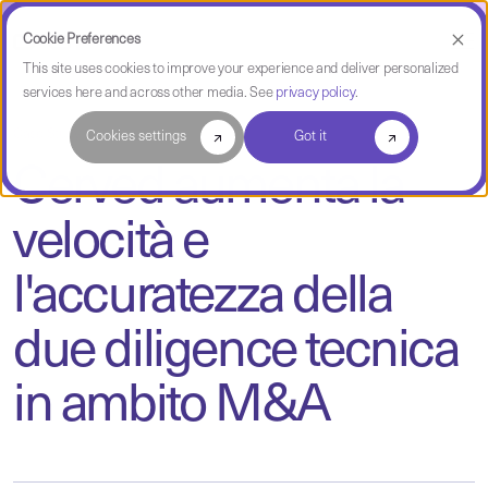
Cookie Preferences
This site uses cookies to improve your experience and deliver personalized
services here and across other media. See
privacy policy
.
Case Study
Cookies settings
Got it
Cerved aumenta la
velocità e
l'accuratezza della
due diligence tecnica
in ambito M&A