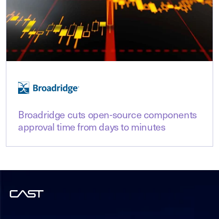
Broadridge cuts open-source components
approval time from days to minutes